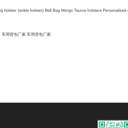
g holster (ankle holster)
Belt
Bag fittings
Taurus holsters
Personalized 
echat: 军用背包厂家 军用背包厂家