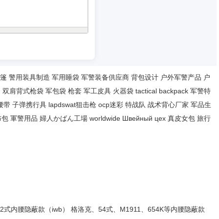
篷
警用装具制造
军用睡袋
军警装备供应商
背包设计
户外军警产品
户
家
双肩背式枪袋
军包袋
枪套
军工皮具
火器袋
tactical backpack
军警特
腰带
子弹携行具
lapdswat狙击枪
ocp迷彩
特战队
战术背心厂家
军品生
布包
軍警用品
婦人かばん工場
worldwide
Швейный цех
真皮女包
旅行
92式内腰隐蔽款（iwb）
格洛克、54式、M1911、654K等内腰隐蔽款