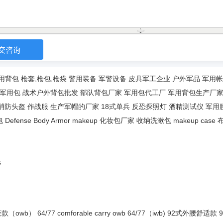
用背包
枪套,枪包,枪袋
警用装备
军警设备
皮具军工企业
户外军品
军用帐
军用包
战术户外背包批发
部队背包厂家
军用包代工厂
军用背包生产厂
消防头盔
作战服
生产军帽的厂家
18式单兵
反恐探照灯
酒精测试仪
军用
包
Defense Body Armor
makeup
化妆包厂家
收纳洗漱包
makeup case
s
蔽款（owb）
64/77 comforable carry owb
64/77（iwb)
92式外腰舒适款