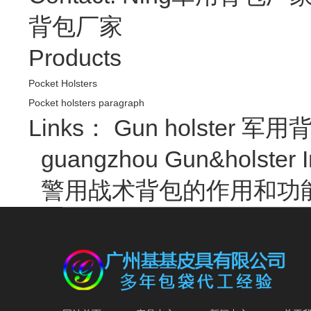
背包厂家
Products
Pocket Holsters
Pocket holsters paragraph
Links：
Gun holster
军用背
guangzhou Gun&holster I
警用战术背包的作用和功