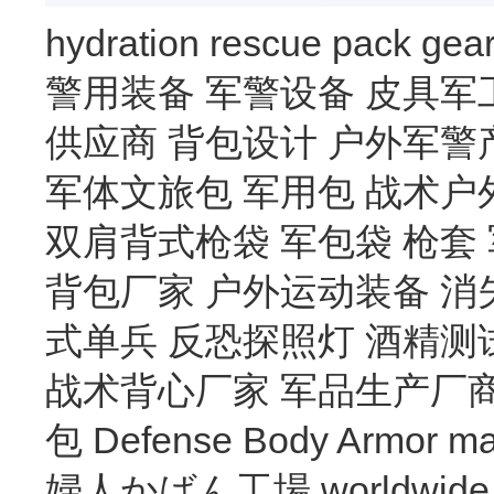
hydration
rescue
pack
gea
警用装备
军警设备
皮具军
供应商
背包设计
户外军警
军体文旅包
军用包
战术户
双肩背式枪袋
军包袋
枪套
背包厂家
户外运动装备
消
式单兵
反恐探照灯
酒精测
战术背心厂家
军品生产厂
包
Defense Body Armor
ma
婦人かばん工場
worldwide