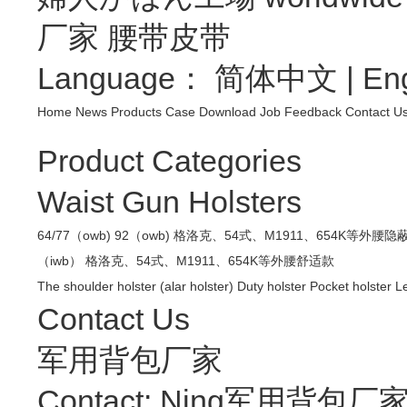
厂家
腰带皮带
Language：
简体中文
|
Eng
Home
News
Products
Case
Download
Job
Feedback
Contact U
Product Categories
Waist Gun Holsters
64/77（owb)
92（owb)
格洛克、54式、M1911、654K等外腰隐
（iwb）
格洛克、54式、M1911、654K等外腰舒适款
The shoulder holster (alar holster)
Duty holster
Pocket holster
Le
Contact Us
军用背包厂家
Contact: Ning军用背包厂