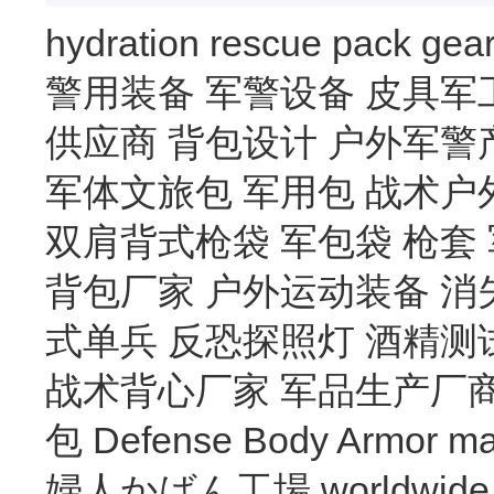
hydration
rescue
pack
gea
警用装备
军警设备
皮具军
供应商
背包设计
户外军警
军体文旅包
军用包
战术户
双肩背式枪袋
军包袋
枪套
背包厂家
户外运动装备
消
式单兵
反恐探照灯
酒精测
战术背心厂家
军品生产厂
包
Defense Body Armor
ma
婦人かばん工場
worldwide