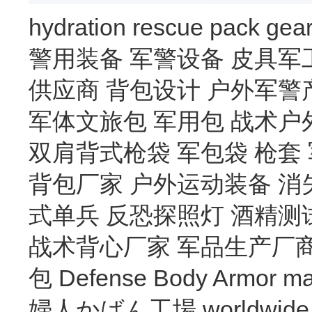
hydration
rescue
pack
gea
警用装备
军警设备
皮具军
供应商
背包设计
户外军警
军体文旅包
军用包
战术户
双肩背式枪袋
军包袋
枪套
背包厂家
户外运动装备
消
式单兵
反恐探照灯
酒精测
战术背心厂家
军品生产厂
包
Defense Body Armor
ma
婦人かばん工場
worldwide