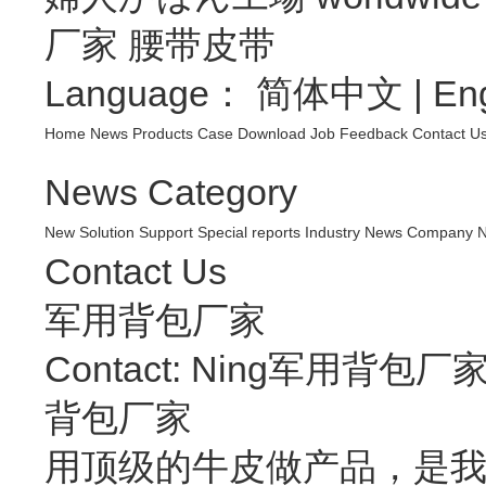
厂家
腰带皮带
Language：
简体中文
|
Eng
Home
News
Products
Case
Download
Job
Feedback
Contact U
News Category
New
Solution
Support
Special reports
Industry News
Company 
Contact Us
军用背包厂家
Contact: Ning军用背包厂
背包厂家
用顶级的牛皮做产品，是