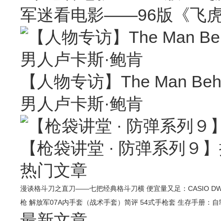
军迷看电影——96版《飞
【人物专访】The Man Behin
男人卢卡斯·鲍肯
【枪袋讲堂 · 防弹系列９】
热门文章
漫谈格斗刀之直刀——七把经典格斗刀横
便宜量又足：CASIO DW
枪
解放军07A内手套（战术手套）简评
54式手枪套
生存手册：自
最新文章