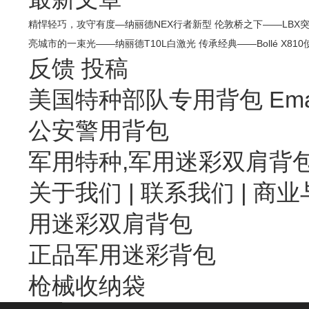
精悍轻巧，攻守有度—纳丽德NEX行者新型
伦敦桥之下——LBX
亮城市的一束光——纳丽德T10L白激光
传承经典——Bollé X81
反馈
投稿
美国特种部队专用背包 Emai
公安警用背包
军用特种,军用迷彩双肩背
关于我们
|
联系我们
| 商业
用迷彩双肩背包
正品军用迷彩背包
枪械收纳袋