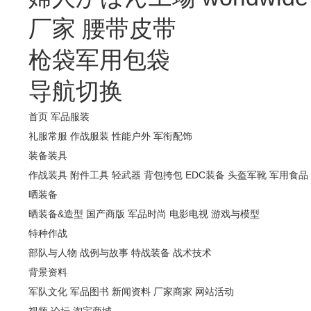
厂家
腰带皮带
枪袋军用包袋
导航切换
首页
军品服装
礼服常服
作战服装
性能户外
军衔配饰
装备装具
作战装具
附件工具
轻武器
背包挎包
EDC装备
头盔军靴
军用食品
晒装备
晒装备&造型
国产商版
军品时尚
电影电视
游戏与模型
特种作战
部队与人物
战例与故事
特战装备
战术技术
背景资料
军队文化
军品图书
新闻资料
厂家商家
网站活动
视频
论坛
淘宝商城