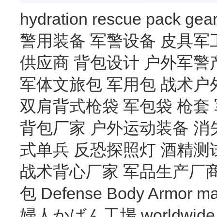
hydration
rescue
pack
gea
警用装备
军警设备
皮具军
供应商
背包设计
户外军警
军体文旅包
军用包
战术户
双肩背式枪袋
军包袋
枪套
背包厂家
户外运动装备
消
式单兵
反恐探照灯
酒精测
战术背心厂家
军品生产厂
包
Defense Body Armor
ma
婦人かばん工場
worldwide