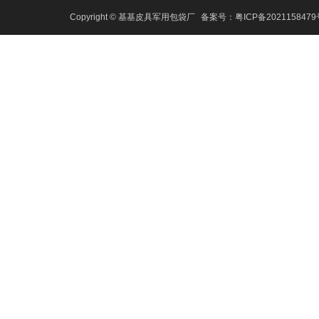
Copyright © 基基皮具军用包袋厂
备案号：
粤ICP备202115847