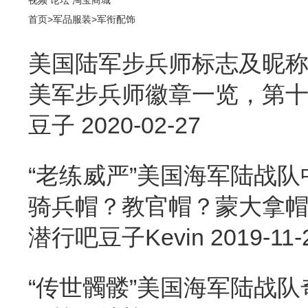
首页
>
军品服装
>
军衔配饰
美国陆军步兵师标志及昵称
美军步兵师徽章一览，第十篇
豆子
2020-02-27
“老练威严”美国海军陆战
骑兵帽？教官帽？蒙大拿帽
潜行吧豆子Kevin
2019-11-
“传世髑髅”美国海军陆战