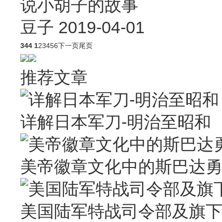
说小胡子的故事
豆子
2019-04-01
344
1
2
3
4
5
6
下一页
尾页
推荐文章
详解日本军刀-明治至昭和
美帝徽章文化中的斯巴达勇士
美国陆军特战司令部及旗