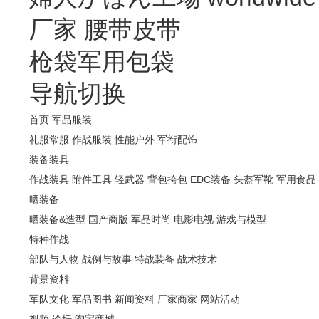
厂家
腰带皮带
枪袋军用包袋
导航切换
首页
军品服装
礼服常服
作战服装
性能户外
军衔配饰
装备装具
作战装具
附件工具
轻武器
背包挎包
EDC装备
头盔军靴
军用食品
晒装备
晒装备&造型
国产商版
军品时尚
电影电视
游戏与模型
特种作战
部队与人物
战例与故事
特战装备
战术技术
背景资料
军队文化
军品图书
新闻资料
厂家商家
网站活动
视频
论坛
淘宝商城