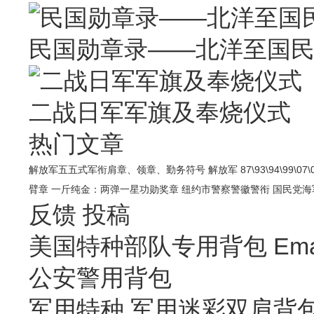
民国勋章录——北洋至国
二战日军军旗及奉烧仪式
热门文章
解放军五五式军衔肩章、领章、勤务符号
解放军 87\93\94\99\07
臂章
一斤纯金：两弹一星功勋奖章
纽约市警察警徽警衔
国民党海
反馈
投稿
美国特种部队专用背包 Emai
公安警用背包
军用特种,军用迷彩双肩背