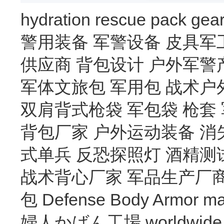
hydration
rescue
pack
gea
警用装备
军警设备
皮具军
供应商
背包设计
户外军警
军体文旅包
军用包
战术户
双肩背式枪袋
军包袋
枪套
背包厂家
户外运动装备
消
式单兵
反恐探照灯
酒精测
战术背心厂家
军品生产厂
包
Defense Body Armor
ma
婦人かばん工場
worldwide