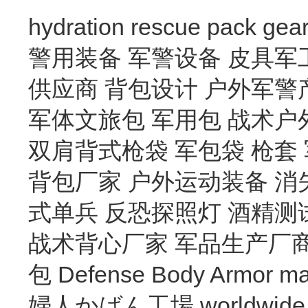
hydration
rescue
pack
gea
警用装备
军警设备
皮具军
供应商
背包设计
户外军警
军体文旅包
军用包
战术户
双肩背式枪袋
军包袋
枪套
背包厂家
户外运动装备
消
式单兵
反恐探照灯
酒精测
战术背心厂家
军品生产厂
包
Defense Body Armor
ma
婦人かばん工場
worldwide