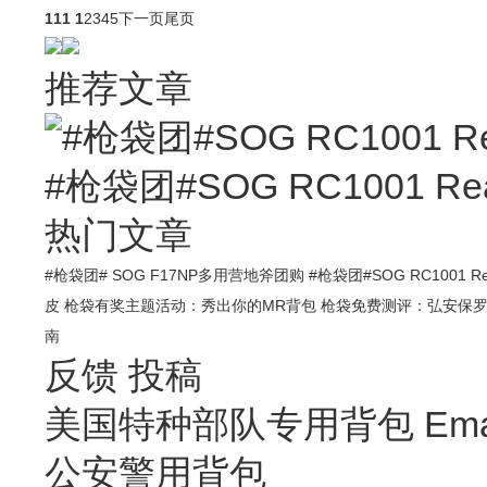
111
1
2
3
4
5
下一页
尾页
推荐文章
#枪袋团#SOG RC1001 
热门文章
#枪袋团# SOG F17NP多用营地斧团购
#枪袋团#SOG RC1001 R
皮
枪袋有奖主题活动：秀出你的MR背包
枪袋免费测评：弘安保罗
南
反馈
投稿
美国特种部队专用背包 Emai
公安警用背包