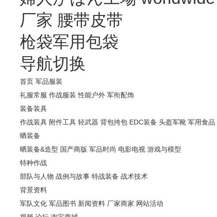
厂家
腰带皮带
枪袋军用包袋
导航切换
首页
军品服装
礼服常服
作战服装
性能户外
军衔配饰
装备装具
作战装具
附件工具
轻武器
背包挎包
EDC装备
头盔军靴
军用食品
晒装备
晒装备&造型
国产商版
军品时尚
电影电视
游戏与模型
特种作战
部队与人物
战例与故事
特战装备
战术技术
背景资料
军队文化
军品图书
新闻资料
厂家商家
网站活动
视频
论坛
淘宝商城