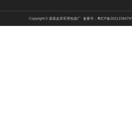
Copyright © 基基皮具军用包袋厂
备案号：
粤ICP备202115847