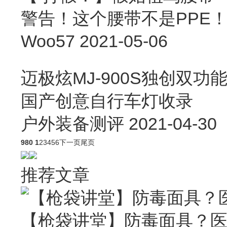
警告！这个腰带不是PPE
Woo57
2021-05-06
迈极炫MJ-900S独创双功
国产创意自行车灯收录
户外装备测评
2021-04-30
980
1
2
3
4
5
6
下一页
尾页
推荐文章
【枪袋讲堂】防毒面具？