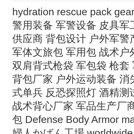
hydration
rescue
pack
gea
警用装备
军警设备
皮具军
供应商
背包设计
户外军警
军体文旅包
军用包
战术户
双肩背式枪袋
军包袋
枪套
背包厂家
户外运动装备
消
式单兵
反恐探照灯
酒精测
战术背心厂家
军品生产厂
包
Defense Body Armor
ma
婦人かばん工場
worldwide