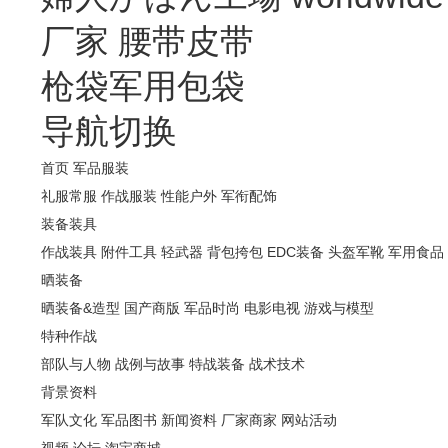
厂家
腰带皮带
枪袋军用包袋
导航切换
首页
军品服装
礼服常服
作战服装
性能户外
军衔配饰
装备装具
作战装具
附件工具
轻武器
背包挎包
EDC装备
头盔军靴
军用食品
晒装备
晒装备&造型
国产商版
军品时尚
电影电视
游戏与模型
特种作战
部队与人物
战例与故事
特战装备
战术技术
背景资料
军队文化
军品图书
新闻资料
厂家商家
网站活动
视频
论坛
淘宝商城