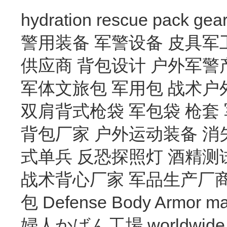
hydration
rescue
pack
gea
警用装备
军警设备
皮具军
供应商
背包设计
户外军警
军体文旅包
军用包
战术户
双肩背式枪袋
军包袋
枪套
背包厂家
户外运动装备
消
式单兵
反恐探照灯
酒精测
战术背心厂家
军品生产厂
包
Defense Body Armor
ma
婦人かばん工場
worldwide