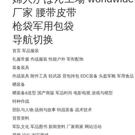
厂家
腰带皮带
枪袋军用包袋
导航切换
首页
军品服装
礼服常服
作战服装
性能户外
军衔配饰
装备装具
作战装具
附件工具
轻武器
背包挎包
EDC装备
头盔军靴
军用食品
晒装备
晒装备&造型
国产商版
军品时尚
电影电视
游戏与模型
特种作战
部队与人物
战例与故事
特战装备
战术技术
背景资料
军队文化
军品图书
新闻资料
厂家商家
网站活动
视频
论坛
淘宝商城