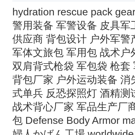
hydration
rescue
pack
gea
警用装备
军警设备
皮具军
供应商
背包设计
户外军警
军体文旅包
军用包
战术户
双肩背式枪袋
军包袋
枪套
背包厂家
户外运动装备
消
式单兵
反恐探照灯
酒精测
战术背心厂家
军品生产厂
包
Defense Body Armor
ma
婦人かばん工場
worldwide