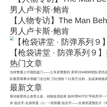
【人物专访】The Man Behin
男人卢卡斯·鲍肯
【枪袋讲堂 · 防弹系列９】
热门文章
当特警遇上中国防盗门——土耳其警察的
美军ODA特种部队受伤
队教黑蜀黍水弹破门全过程
刀比强快？21英尺法则，实战来检验
最新文章
股动脉受伤止血带止血，动脉血流如泉
如何用NOTE7手机炸开
杀
狙击手-全身而退（1）一箭双雕
狙击手——全身而退预告片（