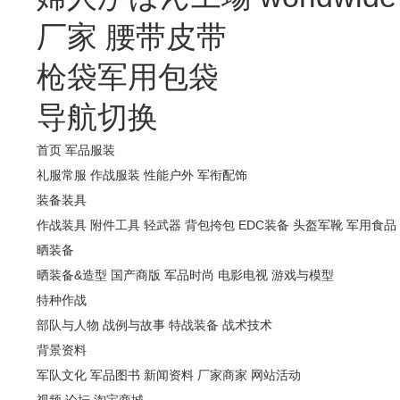
厂家
腰带皮带
枪袋军用包袋
导航切换
首页
军品服装
礼服常服
作战服装
性能户外
军衔配饰
装备装具
作战装具
附件工具
轻武器
背包挎包
EDC装备
头盔军靴
军用食品
晒装备
晒装备&造型
国产商版
军品时尚
电影电视
游戏与模型
特种作战
部队与人物
战例与故事
特战装备
战术技术
背景资料
军队文化
军品图书
新闻资料
厂家商家
网站活动
视频
论坛
淘宝商城