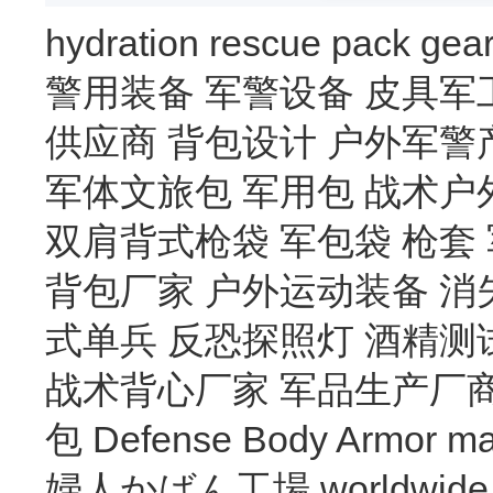
hydration
rescue
pack
gea
警用装备
军警设备
皮具军
供应商
背包设计
户外军警
军体文旅包
军用包
战术户
双肩背式枪袋
军包袋
枪套
背包厂家
户外运动装备
消
式单兵
反恐探照灯
酒精测
战术背心厂家
军品生产厂
包
Defense Body Armor
ma
婦人かばん工場
worldwide