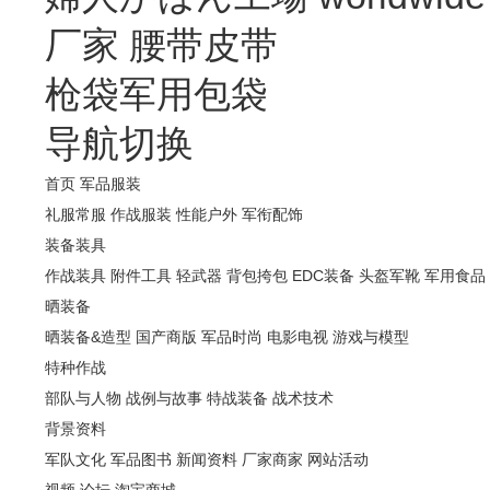
厂家
腰带皮带
枪袋军用包袋
导航切换
首页
军品服装
礼服常服
作战服装
性能户外
军衔配饰
装备装具
作战装具
附件工具
轻武器
背包挎包
EDC装备
头盔军靴
军用食品
晒装备
晒装备&造型
国产商版
军品时尚
电影电视
游戏与模型
特种作战
部队与人物
战例与故事
特战装备
战术技术
背景资料
军队文化
军品图书
新闻资料
厂家商家
网站活动
视频
论坛
淘宝商城