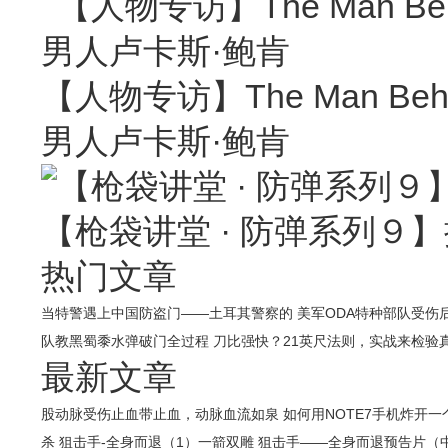
【人物专访】The Man Behin
男人卢卡斯·鲍肯
【枪袋讲堂 · 防弹系列９】
热门文章
当特警遇上中国防盗门——土耳其警察的
美军ODA特种部队受伤
队教黑蜀黍水弹破门全过程
刀比强快？21英尺法则，实战来检验
最新文章
股动脉受伤止血带止血，动脉血流如泉
如何用NOTE7手机炸开
杀
狙击手-全身而退（1）一箭双雕
狙击手——全身而退预告片（