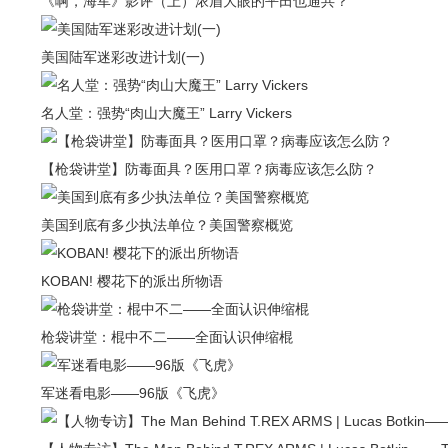
《啊，海军》影评（上）浓眉大眼的平田也通共？
美国陆军迷彩改进计划(一)
名人堂：强势“肉山大魔王” Larry Vickers
【枪袋讲堂】防毒面具？医用口罩？病毒应该怎么防？
美国到底有多少执法单位？美国警察概览
KOBAN! 樱花下的派出所物语
枪袋讲堂：棍中不二——全面认识伸缩棍
军迷看电影——96版《飞虎》