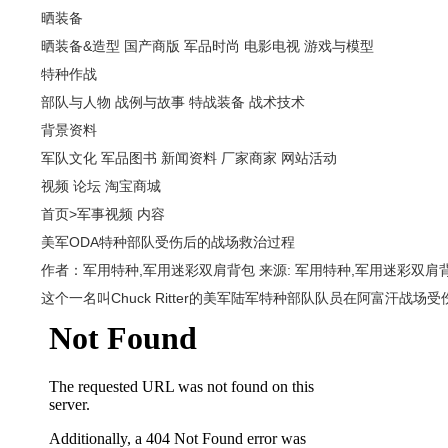
晒装备
晒装备&造型
国产商版
军品时尚
电影电视
游戏与模型
特种作战
部队与人物
战例与故事
特战装备
战术技术
背景资料
军队文化
军品图书
新闻资料
厂家商家
网站活动
视频
论坛
淘宝商城
首页
>
军事视频
内容
美军ODA特种部队受伤后的战场救治过程
作者：军用特种,军用迷彩双肩背包 来源: 军用特种,军用迷彩双肩背包 201
这个一名叫Chuck Ritter的美军陆军特种部队队员在阿富汗战