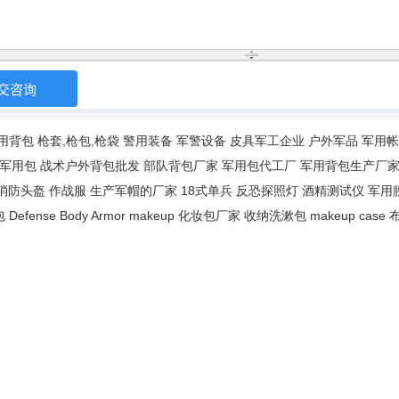
用背包
枪套,枪包,枪袋
警用装备
军警设备
皮具军工企业
户外军品
军用帐
军用包
战术户外背包批发
部队背包厂家
军用包代工厂
军用背包生产厂
消防头盔
作战服
生产军帽的厂家
18式单兵
反恐探照灯
酒精测试仪
军用
包
Defense Body Armor
makeup
化妆包厂家
收纳洗漱包
makeup case