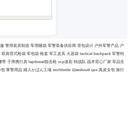
篷
警用装具制造
军用睡袋
军警装备供应商
背包设计
户外军警产品
户
家
双肩背式枪袋
军包袋
枪套
军工皮具
火器袋
tactical backpack
军警特
腰带
子弹携行具
lapdswat狙击枪
ocp迷彩
特战队
战术背心厂家
军品生
布包
軍警用品
婦人かばん工場
worldwide
Швейный цех
真皮女包
旅行