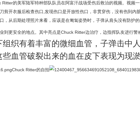
k Ritter的美军陆军特种部队队员在阿富汗战场受伤后救治的视频。视频一
开衣服后检查伤口,发现伤口是开放性伤口，非贯穿伤，没有伤到内脏，不致
口，从后期处理照片来看，应该是在匍匐姿势时，子弹从肩头没有防护的
全的地点。其中亮点是Chuck Ritter边治疗，边指挥队友进行警戒。下
下组织有着丰富的微细血管，子弹击中
这些血管破裂出来的血在皮下表现为现
Chuck Ritter的自拍