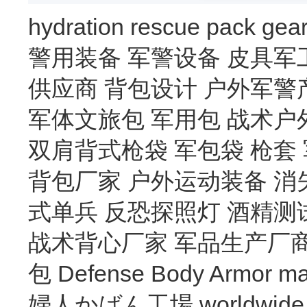
hydration
rescue
pack
gea
警用装备
军警设备
皮具军
供应商
背包设计
户外军警
军体文旅包
军用包
战术户
双肩背式枪袋
军包袋
枪套
背包厂家
户外运动装备
消
式单兵
反恐探照灯
酒精测
战术背心厂家
军品生产厂
包
Defense Body Armor
ma
婦人かばん工場
worldwide