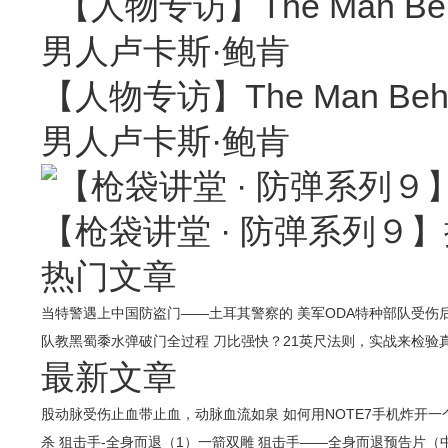
【人物专访】The Man Behin
男人卢卡斯·鲍肯
【枪袋讲堂 · 防弹系列９】
热门文章
当特警遇上中国防盗门——土耳其警察的
美军ODA特种部队受伤
队教黑蜀黍水弹破门全过程
刀比强快？21英尺法则，实战来检验
最新文章
股动脉受伤止血带止血，动脉血流如泉
如何用NOTE7手机炸开
杀
狙击手-全身而退（1）一箭双雕
狙击手——全身而退预告片（