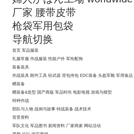
厂家
腰带皮带
枪袋军用包袋
导航切换
首页
军品服装
礼服常服
作战服装
性能户外
军衔配饰
装备装具
作战装具
附件工具
轻武器
背包挎包
EDC装备
头盔军靴
军用食品
晒装备
晒装备&造型
国产商版
军品时尚
电影电视
游戏与模型
特种作战
部队与人物
战例与故事
特战装备
战术技术
背景资料
军队文化
军品图书
新闻资料
厂家商家
网站活动
视频
论坛
淘宝商城