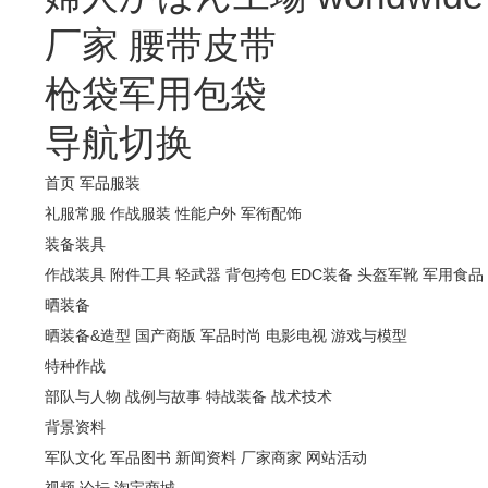
厂家
腰带皮带
枪袋军用包袋
导航切换
首页
军品服装
礼服常服
作战服装
性能户外
军衔配饰
装备装具
作战装具
附件工具
轻武器
背包挎包
EDC装备
头盔军靴
军用食品
晒装备
晒装备&造型
国产商版
军品时尚
电影电视
游戏与模型
特种作战
部队与人物
战例与故事
特战装备
战术技术
背景资料
军队文化
军品图书
新闻资料
厂家商家
网站活动
视频
论坛
淘宝商城