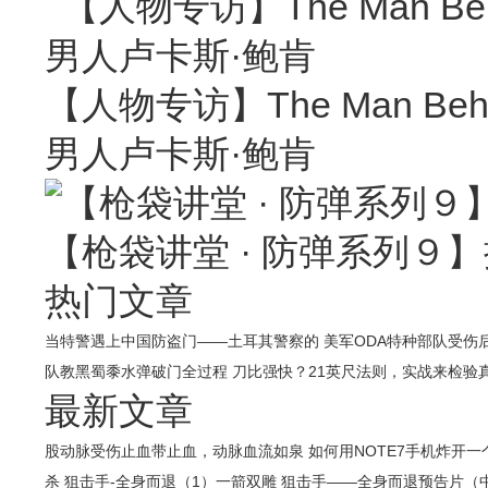
【人物专访】The Man Behin
男人卢卡斯·鲍肯
【枪袋讲堂 · 防弹系列９】
热门文章
当特警遇上中国防盗门——土耳其警察的
美军ODA特种部队受伤
队教黑蜀黍水弹破门全过程
刀比强快？21英尺法则，实战来检验
最新文章
股动脉受伤止血带止血，动脉血流如泉
如何用NOTE7手机炸开
杀
狙击手-全身而退（1）一箭双雕
狙击手——全身而退预告片（