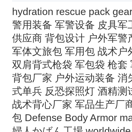
hydration
rescue
pack
gea
警用装备
军警设备
皮具军
供应商
背包设计
户外军警
军体文旅包
军用包
战术户
双肩背式枪袋
军包袋
枪套
背包厂家
户外运动装备
消
式单兵
反恐探照灯
酒精测
战术背心厂家
军品生产厂
包
Defense Body Armor
ma
婦人かばん工場
worldwide