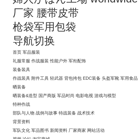
厂家
腰带皮带
枪袋军用包袋
导航切换
首页
军品服装
礼服常服
作战服装
性能户外
军衔配饰
装备装具
作战装具
附件工具
轻武器
背包挎包
EDC装备
头盔军靴
军用食品
晒装备
晒装备&造型
国产商版
军品时尚
电影电视
游戏与模型
特种作战
部队与人物
战例与故事
特战装备
战术技术
背景资料
军队文化
军品图书
新闻资料
厂家商家
网站活动
视频
论坛
淘宝商城