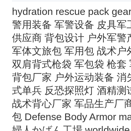
hydration
rescue
pack
gea
警用装备
军警设备
皮具军
供应商
背包设计
户外军警
军体文旅包
军用包
战术户
双肩背式枪袋
军包袋
枪套
背包厂家
户外运动装备
消
式单兵
反恐探照灯
酒精测
战术背心厂家
军品生产厂
包
Defense Body Armor
ma
婦人かばん工場
worldwide