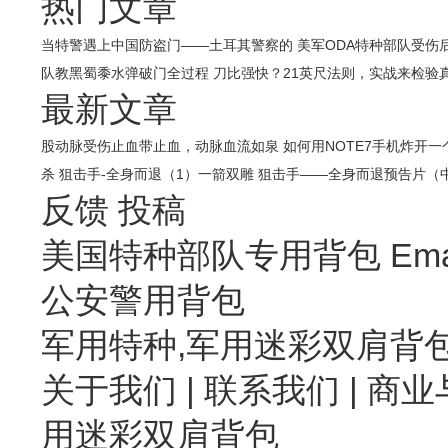
热门文章
当特警遇上中国防盗门——土耳其警察的
美军ODA特种部队受伤
队教黑蜀黍水弹破门全过程
刀比强快？21英尺法则，实战来检验
最新文章
股动脉受伤止血带止血，动脉血流如泉
如何用NOTE7手机炸开
杀
狙击手-全身而退（1）一箭双雕
狙击手——全身而退预告片（
反馈
投稿
美国特种部队专用背包 Emai
公安警用背包
军用特种,军用迷彩双肩背
关于我们
|
联系我们
| 商业
用迷彩双肩背包