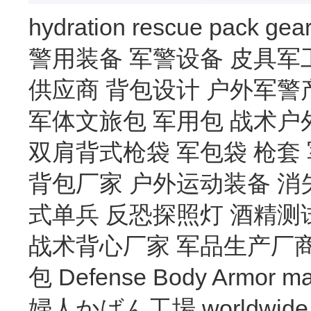
hydration
rescue
pack
gea
警用装备
军警设备
皮具军
供应商
背包设计
户外军警
军体文旅包
军用包
战术户
双肩背式枪袋
军包袋
枪套
背包厂家
户外运动装备
消
式单兵
反恐探照灯
酒精测
战术背心厂家
军品生产厂
包
Defense Body Armor
ma
婦人かばん工場
worldwide