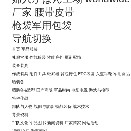
厂家
腰带皮带
枪袋军用包袋
导航切换
首页
军品服装
礼服常服
作战服装
性能户外
军衔配饰
装备装具
作战装具
附件工具
轻武器
背包挎包
EDC装备
头盔军靴
军用食品
晒装备
晒装备&造型
国产商版
军品时尚
电影电视
游戏与模型
特种作战
部队与人物
战例与故事
特战装备
战术技术
背景资料
军队文化
军品图书
新闻资料
厂家商家
网站活动
视频
论坛
淘宝商城