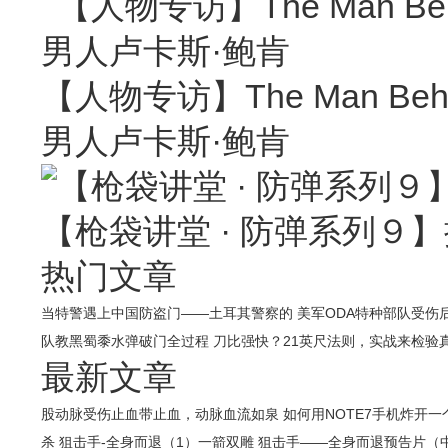
【人物专访】The Man Behin
男人卢卡斯·鲍肯
【枪袋讲堂 · 防弹系列９】
热门文章
当特警遇上中国防盗门——土耳其警察的
美军ODA特种部队受伤
队教黑蜀黍水弹破门全过程
刀比强快？21英尺法则，实战来检验
最新文章
股动脉受伤止血带止血，动脉血流如泉
如何用NOTE7手机炸开
杀
狙击手-全身而退（1）一箭双雕
狙击手——全身而退预告片（