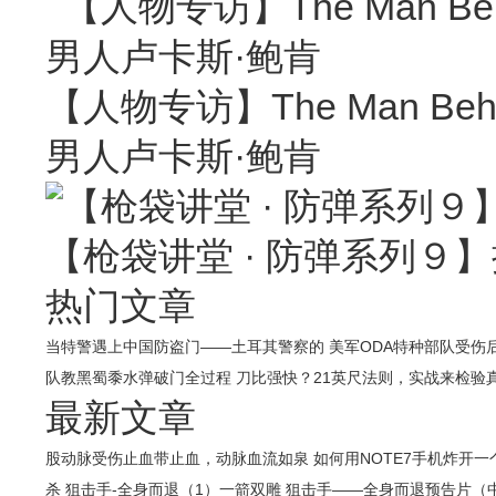
【人物专访】The Man Behin
男人卢卡斯·鲍肯
【枪袋讲堂 · 防弹系列９】
热门文章
当特警遇上中国防盗门——土耳其警察的
美军ODA特种部队受伤
队教黑蜀黍水弹破门全过程
刀比强快？21英尺法则，实战来检验
最新文章
股动脉受伤止血带止血，动脉血流如泉
如何用NOTE7手机炸开
杀
狙击手-全身而退（1）一箭双雕
狙击手——全身而退预告片（