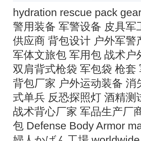
hydration
rescue
pack
gea
警用装备
军警设备
皮具军
供应商
背包设计
户外军警
军体文旅包
军用包
战术户
双肩背式枪袋
军包袋
枪套
背包厂家
户外运动装备
消
式单兵
反恐探照灯
酒精测
战术背心厂家
军品生产厂
包
Defense Body Armor
ma
婦人かばん工場
worldwide