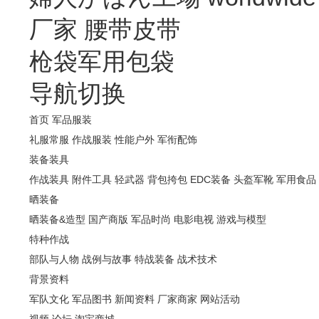
厂家
腰带皮带
枪袋军用包袋
导航切换
首页
军品服装
礼服常服
作战服装
性能户外
军衔配饰
装备装具
作战装具
附件工具
轻武器
背包挎包
EDC装备
头盔军靴
军用食品
晒装备
晒装备&造型
国产商版
军品时尚
电影电视
游戏与模型
特种作战
部队与人物
战例与故事
特战装备
战术技术
背景资料
军队文化
军品图书
新闻资料
厂家商家
网站活动
视频
论坛
淘宝商城